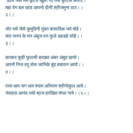
 उदय जैसे तम फूटत खुली गए तैसे कुटिल कपाट।
महा वेग बल छांड आपनो दीनी श्रीजमुना वाट।।
२।।
भोर भये जैसे कुमुदिनी मुंदत कंसादिक भये मोहे।
संत जनन के मन अंबुज वन फुले डहडहे सोहे।।
३।।
बारबार फुही फुलसी बरखत अंबर अंबुद छायो।
अपनों निज वपु सेस जानिके बुंद बचावन आयो।।
४।।
परम धाम जग धाम श्याम अभिराम श्रीगोकुल आये।
नंददास आनंद भयो ब्रज हरखित मंगल गाये।।५।।