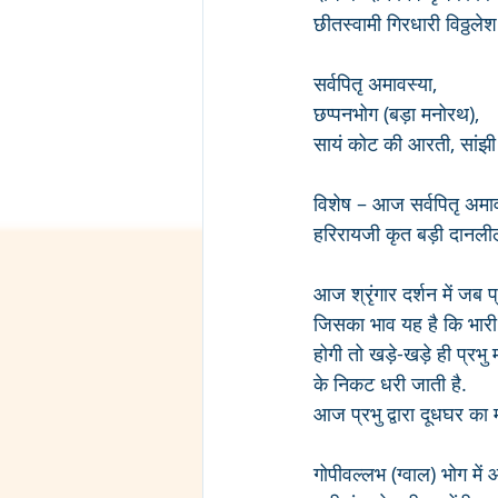
छीतस्वामी गिरधारी विठ्ठल
सर्वपितृ अमावस्या,
छप्पनभोग (बड़ा मनोरथ),
सायं कोट की आरती, सांझी 
विशेष – आज सर्वपितृ अमावस
हरिरायजी कृत बड़ी दानलील
आज श्रृंगार दर्शन में जब 
जिसका भाव यह है कि भारी श
होगी तो खड़े-खड़े ही प्रभु 
के निकट धरी जाती है.
आज प्रभु द्वारा दूधघर का
गोपीवल्लभ (ग्वाल) भोग में