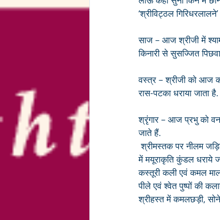
लाऊ कहा सुनों किन में छ
‘श्रीविट्ठल गिरिधरलालने’ 
साज – आज श्रीजी में श्य
किनारी से सुसज्जित पिछव
वस्त्र – श्रीजी को आज क
रास-पटका धराया जाता है. ठ
श्रृंगार – आज प्रभु को व
जाते हैं.
 श्रीमस्तक पर नीलम जड़ित स्वर्ण का मुकुट और मुकुट पर मुकुट पिताम्बर एवं बायीं ओर शीशफूल धराये जाते हैं. श्रीकर्ण 
में मयूराकृति कुंडल धराये जा
कस्तूरी कली एवं कमल माला
पीले एवं श्वेत पुष्पों की 
श्रीहस्त में कमलछड़ी, सोने 