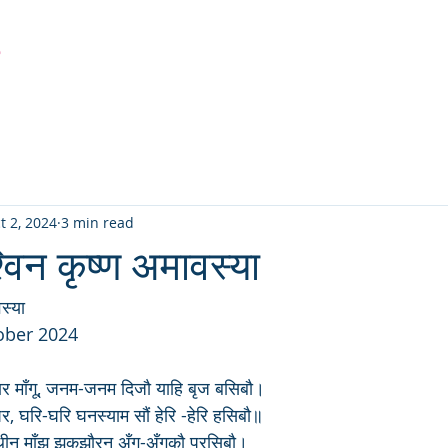
r
Latest Creation
Fabric
Sanjhi Art
Pichwai
t 2, 2024
3 min read
विन कृष्ण अमावस्या
स्या 
ober 2024
ार माँगू, जनम-जनम दिजौ याहि बृज बसिबौ।
, घरि-घरि घनस्याम सौं हेरि -हेरि हसिबौ॥
िथीन माँझ झकझौरन अँग-अँगकौ परसिबौ। 