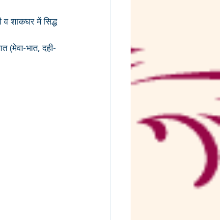
ी व शाकघर में सिद्ध 
त (मेवा-भात, दही-