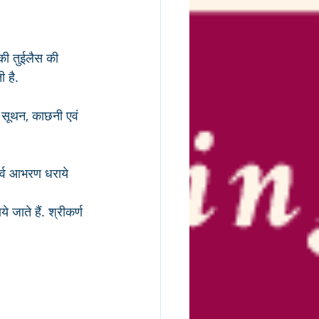
की तुईलैस की 
 है.
 सूथन, काछनी एवं 
सर्व आभरण धराये 