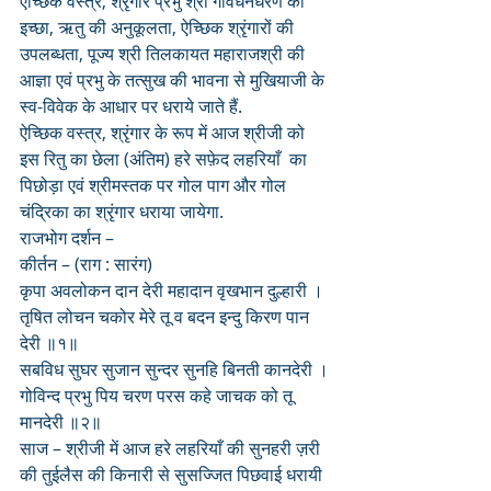
ऐच्छिक वस्त्र, श्रृंगार प्रभु श्री गोवर्धनधरण की 
इच्छा, ऋतु की अनुकूलता, ऐच्छिक श्रृंगारों की 
उपलब्धता, पूज्य श्री तिलकायत महाराजश्री की 
आज्ञा एवं प्रभु के तत्सुख की भावना से मुखियाजी के 
स्व-विवेक के आधार पर धराये जाते हैं.
ऐच्छिक वस्त्र, श्रृंगार के रूप में आज श्रीजी को 
इस रितु का छेला (अंतिम) हरे सफ़ेद लहरियाँ  का 
पिछोड़ा एवं श्रीमस्तक पर गोल पाग और गोल 
चंद्रिका का श्रृंगार धराया जायेगा.
राजभोग दर्शन – 
कीर्तन – (राग : सारंग)
कृपा अवलोकन दान देरी महादान वृखभान दुल्हारी । 
तृषित लोचन चकोर मेरे तू व बदन इन्दु किरण पान 
देरी ॥१॥
सबविध सुघर सुजान सुन्दर सुनहि बिनती कानदेरी ।
गोविन्द प्रभु पिय चरण परस कहे जाचक को तू 
मानदेरी ॥२॥
साज – श्रीजी में आज हरे लहरियाँ की सुनहरी ज़री 
की तुईलैस की किनारी से सुसज्जित पिछवाई धरायी 