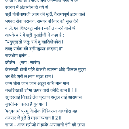
जाता है कि आप सदेह श्री जगन्नाथ भगवान के 
स्वरुप में अंतर्ध्यान हो गये थे. 
श्री गोपीनाथजी त्याग की मूर्ति, वैराग्यपूर्ण हृदय वाले 
भगवद सेवा परायण, समग्र परिवार को सुख देने 
वाले, एवं शिष्टबद्ध जीवन व्यतीत करने वाले थे. 
आपके बारे में श्री गुसांईजी ने कहा है :
“यदुग्रहतो जंतु: सर्व दु:खातिगोभवेत l
तमहं सर्वदा वंदे श्रीमद्वल्लभनंदनम् ll”
राजभोग दर्शन – 
कीर्तन – (राग : सारंग)
केसरकी धोती पहेरे केसरी उपरना ओढ़े तिलक मुद्रा 
धर बैठे श्री लक्ष्मण भट्ट धाम l
जन्म धोस जान जान अद्भुत रूचि मान मान 
नखशिखकी शोभा ऊपर वारों कोटि काम ll 1 ll
सुन्दरताई निकाई तेज प्रताप अतुल ताई आसपास 
युवतीजन करत है गुणगान l
‘पद्मनाभ’ प्रभु विलोक गिरिवरधर वागधीस यह 
अवसर जे हुते ते महाभाग्यवान ll 2 ll
साज – आज श्रीजी में हल्के आसमानी रंगी की छापा 