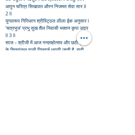
आपुन चरित्र सिखावत औरन निजमत सेवा सार ll 
2 ll
युगलरूप गिरिधरन श्रीविट्ठल लीला ईक अनुसार l
‘चत्रभुज’ प्रभु सुख शैल निवासी भक्तन कृपा उदार 
ll 3 ll
साज – श्रीजी में आज नन्दमहोत्सव और छठी पूजन 
के चित्रांकन वाली पिछवाई धरायी जाती है. गादी, 
तकिया और चरणचौकी पर सफेद बिछावट की जाती 
है.
वस्त्र – आज श्रीजी को केसरी घेरदार वागा, 
रुपहली ज़री की तुईलैस की दोहरी किनारी वाला 
जामदानी का सूथन, चोली, एवं पटका धराये जाते हैं. 
पटका का एक छोर  ऊर्ध्व भुजा की ओर और एक 
शैया मन्दिर की और धराया जाता है. 
ठाड़े वस्त्र श्वेत रंग के जामदानी के  धराये जाते है.
श्रृंगार – आज श्रीजी को छोटा (कमर तक) भारी 
श्रृंगार धराया जाता है. हीरे एवं पन्ना के सर्व आभरण 
धराये जाते हैं. 