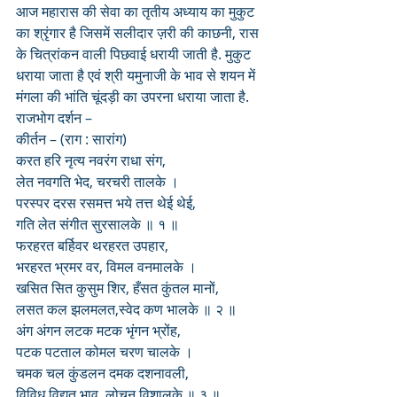
आज महारास की सेवा का तृतीय अध्याय का मुकुट 
का श्रृंगार है जिसमें सलीदार ज़री की काछनी, रास 
के चित्रांकन वाली पिछवाई धरायी जाती है. मुकुट 
धराया जाता है एवं श्री यमुनाजी के भाव से शयन में 
मंगला की भांति चूंदड़ी का उपरना धराया जाता है. 
राजभोग दर्शन – 
कीर्तन – (राग : सारांग)
करत हरि नृत्य नवरंग राधा संग,
लेत नवगति भेद, चरचरी तालके ।
परस्पर दरस रसमत्त भये तत्त थेई थेई,
गति लेत संगीत सुरसालके ॥ १ ॥
फरहरत बर्हिवर थरहरत उपहार,
भरहरत भ्रमर वर, विमल वनमालके ।
खसित सित कुसुम शिर, हँसत कुंतल मानों,
लसत कल झलमलत,स्वेद कण भालके ॥ २ ॥
अंग अंगन लटक मटक भृंगन भ्रोंह,
पटक पटताल कोमल चरण चालके ।
चमक चल कुंडलन दमक दशनावली,
विविध विद्युत भाव, लोचन विशालके ॥ ३ ॥