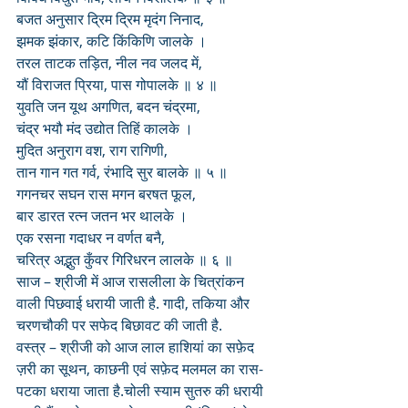
बजत अनुसार द्रिम द्रिम मृदंग निनाद,
झमक झंकार, कटि किंकिणि जालके ।
तरल ताटक तड़ित, नील नव जलद में,
यौं विराजत प्रिया, पास गोपालके ॥ ४ ॥
युवति जन यूथ अगणित, बदन चंद्रमा,
चंद्र भयौ मंद उद्योत तिहिं कालके ।
मुदित अनुराग वश, राग रागिणी,
तान गान गत गर्व, रंभादि सुर बालके ॥ ५ ॥
गगनचर सघन रास मगन बरषत फूल,
बार डारत रत्न जतन भर थालके ।
एक रसना गदाधर न वर्णत बनै,
चरित्र अद्भुत कुँवर गिरिधरन लालके ॥ ६ ॥
साज – श्रीजी में आज रासलीला के चित्रांकन 
वाली पिछवाई धरायी जाती है. गादी, तकिया और 
चरणचौकी पर सफेद बिछावट की जाती है.
वस्त्र – श्रीजी को आज लाल हाशियां का सफ़ेद 
ज़री का सूथन, काछनी एवं सफ़ेद मलमल का रास-
पटका धराया जाता है.चोली स्याम सुतरु की धरायी 