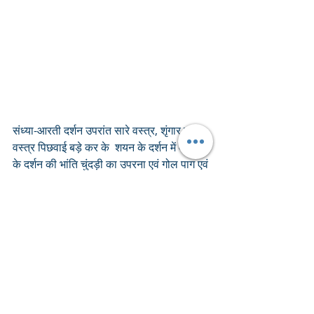
संध्या-आरती दर्शन उपरांत सारे वस्त्र, शृंगार ठाड़े 
वस्त्र पिछवाई बड़े कर के  शयन के दर्शन में मंगला 
के दर्शन की भांति चुंदड़ी का उपरना एवं गोल पाग एवं 
हीरा मोती के छेड़ान के शृंगार धराये जाते हैं. 
श्रीमस्तक पर रुपहरी लूम-तुर्रा धराये जाते हैं.
Recent Posts
See All