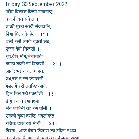
Friday, 30 September 2022
पाँचो विलास कियौ शयामाजू,
कदली वन संकेत ।
ताकी मुख्य सखी संजावलि,
पिया मिलनके हेत ।।१।।
चली रली उमगी युवती सब,
पूजन देवी निकसीं ।
धूप,दीप,भोग,संजावलि,
कमल कली सों विकसीं ।।२।।
आनँद भर नाचत गाबत,
वधू रस में रस उपजाती ।
मंडलमें हरी ततच्छि आये,
हिल मिल भये एकपाँती ।।३।।
द्वै युग जाम श्यामश्या
संग भाभिनी यह रस पीनौ ।
उनकी कृपा द्रष्टि अवलोकत,
रसिक दास रस भीनौ ।।४।।
विशेष - आज पंचम विलास का लीला स्थल 
कदलीवन है. आज के मनोरथ की मुख्य सखी 