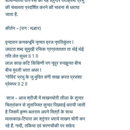
सामान्यतया वीर-रस का यह श्रृंगार पराक्रमी प्रभु 
की चंचलता प्रदर्शित करने की भावना से धराया 
जाता है.
कीर्तन – (राग : मल्हार)
वृन्दावन कनकभूमि नृत्यत व्रज नृपतिकुंवर l
उघटत शब्द सुमुखी रसिक ग्रग्रतततत ता थेई थेई 
गति लेत सुधर ll 1 ll
लाल काछ कटि किंकिणी पग नूपुर रुनझुनत बीच 
बीच मुरली धरत अधर l
‘गोविंद’ प्रभु के जु मुदित संगी सखा करत प्रसंशा 
प्रेमभर ll 2 ll 
 साज – आज श्रीजी में माखनचोरी लीला के सुन्दर 
चित्रांकन से सुसज्जित सुन्दर पिछवाई धरायी जाती 
है जिसमें कृष्ण-बलराम अपने मित्रों के साथ 
मल्लकाछ-टिपारा का श्रृंगार धराये माखन चोरी कर 
रहे हैं. गादी, तकिया एवं चरणचौकी पर सफ़ेद 