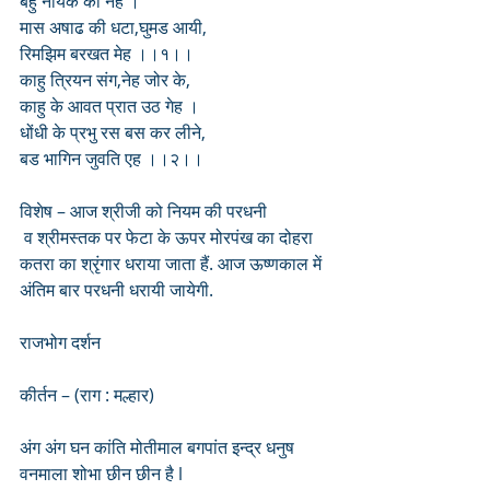
बहु नायक को नेह ।
मास अषाढ की धटा,घुमड आयी,
रिमझिम बरखत मेह ।।१।।
काहु त्रियन संग,नेह जोर के,
काहु के आवत प्रात उठ गेह ।
धोंधी के प्रभु रस बस कर लीने,
बड भागिन जुवति एह ।।२।।
विशेष – आज श्रीजी को नियम की परधनी
 व श्रीमस्तक पर फेटा के ऊपर मोरपंख का दोहरा 
कतरा का श्रृंगार धराया जाता हैं. आज ऊष्णकाल में 
अंतिम बार परधनी धरायी जायेगी.
राजभोग दर्शन 
कीर्तन – (राग : मल्हार)
अंग अंग घन कांति मोतीमाल बगपांत इन्द्र धनुष 
वनमाला शोभा छीन छीन है l