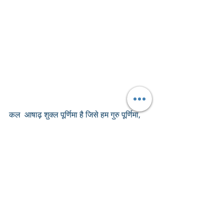
कल  आषाढ़ शुक्ल पूर्णिमा है जिसे हम गुरु पूर्णिमा, 
आषाढ़ी पूर्णिमा, व्यास पूर्णिमा और पुष्टिमार्गीय वैष्णव 
मंदिरों में कचौरी पूनम के नाम से भी जानते हैं.
Recent Posts
See All