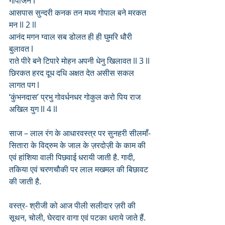
गोपीजन l
आसपास सुन्दरी कनक तन मध्य गोपाल बने मरकत 
मन ll 2 ll
आनंद मगन ग्वाल सब डोलत ही ही घुमरि धौरी 
बुलावत l
राते पीरे बने टिपारे मोहन अपनी धेनु खिलावत ll 3 ll
छिरकत हरद दूध दधि अक्षत देत असीस सकल 
लागत पग l
‘कुंभनदास’ प्रभु गोवर्धनधर गोकुल करो पिय राज 
अखिल युग ll 4 ll
साज – लाल रंग के आधारवस्त्र पर सुनहरी सीलमाँ-
सितारा के विद्रुम के जाल के ज़रदोज़ी के काम की 
एवं हांशिया वाली पिछवाई धरायी जाती है. गादी, 
तकिया एवं चरणचौकी पर लाल मखमल की बिछावट 
की जाती है. 
वस्त्र- श्रीजी को आज पीली सलीदार ज़री की 
सूथन, चोली, घेरदार वागा एवं पटका धराये जाते हैं. 