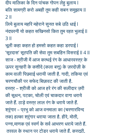
दीप मालिका के दिन पांचक गोपन लेहु बुलाय l
बलि सामग्री करो अबही तुम कही सबन समुझाय ll 
2 ll
लिये बुलाय महरि महेराने सुनत सबे उठि धाई l
नंदघरनी यो कहत सखिनसो कित तुम रहत भुलाई ll 
3 ll
भूली कहा कहत हो हमसो कहत कहा डरपाई l
‘सूरदास’ सूरपति की सेवा तुम सबहिन विसराई ll 4 ll
साज - श्रीजी में आज कत्थई रंग के आधारवस्त्र के 
ऊपर सुनहरी के कशीदे (कला बत्तू) के ज़रदोज़ी के 
काम वाली पिछवाई धरायी जाती है. गादी, तकिया एवं 
चरणचौकी पर सफेद बिछावट की जाती है.
वस्त्र – श्रीजी को आज हरे रंग की सलीदार ज़री 
की सूथन, पटका, चोली एवं चाकदार वागा धराये 
जाते हैं. ठाड़े वस्त्र लाल रंग के धराये जाते हैं.
श्रृंगार – प्रभु को आज वनमाला का (चरणारविन्द 
तक) हल्का श्रृंगार धराया जाता है. हीरे, मोती, 
पन्ना,माणक एवं स्वर्ण के सर्व आभरण धराये जाते हैं.
 त्रवल के स्थान पर टोडर धराये जाते हैं. कस्तूरी, 