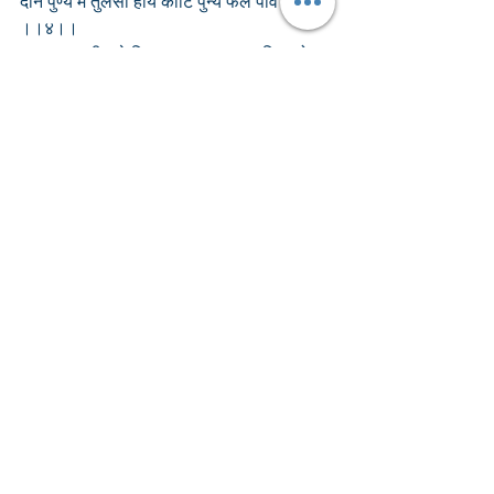
दान पुण्य मे तुलसी होय कोटि पुन्य फल पावे सोय 
।।४।।
जा घर तुलसी करे निवास । ता घर सदा विष्णुको 
वास ।।५।।