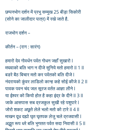
छप्पनभोग दर्शन में प्रभु सम्मुख 25 बीड़ा सिकोरी 
(सोने का जालीदार पात्र) में रखे जाते है.
राजभोग दर्शन –
कीर्तन – (राग : सारंग)
हमारो देव गोवर्धन पर्वत गोधन जहाँ सुखारो l
मघवाको बलि भाग न दीजे सुनिये मतो हमारो ll 1 ll
बडरे बैठ बिचार मतो कर पर्वतको बलि दीजे l
नंदरायको कुंवर लाडिलो कान्ह कहे सोई कीजे ll 2 ll
पावक पवन चंद जल सूरज वर्तत आज्ञा लीने l
या ईश्वर को कियो होत है कहा इंद्र के दीने ll 3 ll
जाके आसपास सब व्रजकुल सुखी रहे पशुपारे l
जोरो शकट अछूते लेले भलो मतो को टारे ll 4 ll
माखन दूध दह्यो घृत घृतपक लेजु चले व्रजवासी l
अद्भुत रूप धरे बलि भुगतत पर्वत सदा निवासी ll 5 ll