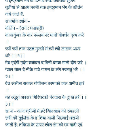
ये इन्द्रमान भंग के दिन है अतः कार्तिक शुक्ल 
तृतीया से अक्षय नवमी तक इन्द्रमान भंग के कीर्तन 
गाये जाते हैं. 
राजभोग दर्शन – 
कीर्तन – (राग : धनाश्री)
कान्हकुंवर के कर पल्लव पर मानो गोवर्धन नृत्य करे 
।
ज्यों ज्यों तान उठत मुरली में त्यों त्यों लालन अधर 
धरे ।।१।।
मेघ मृदंगी मृदंग बजावत दामिनी दमक मानो दीप जरे ।
ग्वाल ताल दे नीके गावे गायन के संग स्वरजु भरे ।।
२।।
देत असीस सकल गोपीजन बरषाको जल अमीत झरे 
।
यह अद्भुत अवसर गिरिधरको नंददास के दुःख हरे ।।
३।।
साज – आज श्रीजी में हरे खिनख़ाब की रुपहली 
ज़री की तुईलैस के हांशिया वाली पिछवाई धरायी 
जाती है. तकिया के ऊपर श्वेत रंग की एवं गादी एवं 