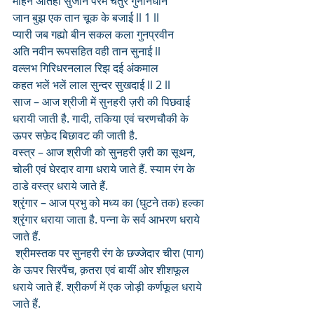
मोहन अतिही सुजान परम चतुर गुननिधान
जान बुझ एक तान चूक के बजाई ll 1 ll
प्यारी जब गह्यो बीन सकल कला गुनप्रवीन
अति नवीन रूपसहित वही तान सुनाई ll
वल्लभ गिरिधरनलाल रिझ दई अंकमाल
कहत भलें भलें लाल सुन्दर सुखदाई ll 2 ll
साज – आज श्रीजी में सुनहरी ज़री की पिछवाई 
धरायी जाती है. गादी, तकिया एवं चरणचौकी के 
ऊपर सफ़ेद बिछावट की जाती है.
वस्त्र – आज श्रीजी को सुनहरी ज़री का सूथन, 
चोली एवं घेरदार वागा धराये जाते हैं. स्याम रंग के 
ठाडे वस्त्र धराये जाते हैं.
श्रृंगार – आज प्रभु को मध्य का (घुटने तक) हल्का 
श्रृंगार धराया जाता है. पन्ना के सर्व आभरण धराये 
जाते हैं.
 श्रीमस्तक पर सुनहरी रंग के छज्जेदार चीरा (पाग) 
के ऊपर सिरपैंच, क़तरा एवं बायीं ओर शीशफूल 
धराये जाते हैं. श्रीकर्ण में एक जोड़ी कर्णफूल धराये 
जाते हैं.