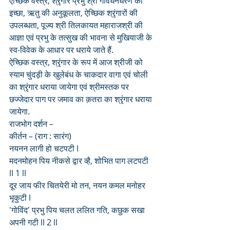
ऐच्छिक वस्त्र, श्रृंगार प्रभु श्री गोवर्धनधरण की 
इच्छा, ऋतु की अनुकूलता, ऐच्छिक श्रृंगारों की 
उपलब्धता, पूज्य श्री तिलकायत महाराजश्री की 
आज्ञा एवं प्रभु के तत्सुख की भावना से मुखियाजी के 
स्व-विवेक के आधार पर धराये जाते हैं.
ऐच्छिक वस्त्र, श्रृंगार के रूप में आज श्रीजी को 
स्याम चुंदड़ी के खुलेबंध के चाकदार वागा एवं चोली 
का श्रृंगार धराया जायेगा एवं श्रीमस्तक पर 
छज्जेदार पाग पर जमाव का क़तरा का श्रृंगार धराया 
जायेगा.
राजभोग दर्शन – 
कीर्तन – (राग : सारंग)
नयनन लागी हो चटपटी l
मदनमोहन पिय नीकसे द्वार व्है, शोभित पाग लटपटी 
ll 1 ll
दूर जाय फीर चितयेरी मो तन, नयन कमल मनोहर 
भृकुटी l
'गोविंद' प्रभु पिय चलत ललित गति, कछुक सखा 
अपनी गटी ll 2 ll