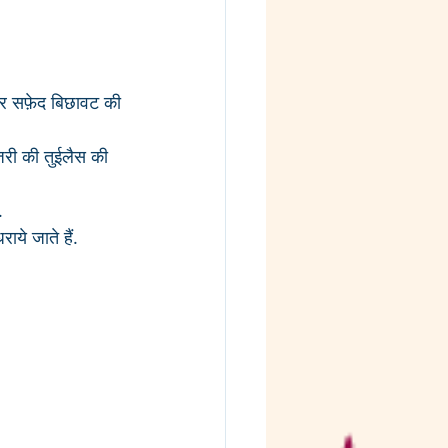
पर सफ़ेद बिछावट की 
ज़री की तुईलैस की 
.