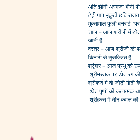
अति झीनी अरगजा भीनी पीत
टेढ़ी पाग भृकुटी छबि राजत 
मुक्तामाल फूली वनराई, 'पर
साज – आज श्रीजी में श्व
जाती है. 
वस्त्र – आज श्रीजी को श्
किनारी से सुसज्जित हैं.
श्रृंगार – आज प्रभु को ऊष
 श्रीमस्तक पर श्वेत रंग की छज्जेदार पाग के ऊपर सिरपैंच, जमाव का क़तरा एवं बायीं ओर शीशफूल धराये जाते हैं. 
श्रीकर्ण में दो जोड़ी मोती क
 श्वेत पुष्पों की कलात्मक 
 श्रीहस्त में तीन कमल की 