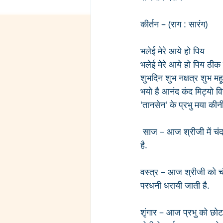
कीर्तन – (राग : सारंग)
भलेई मेरे आये हो पिय 
भलेई मेरे आये हो पिय ठीक 
शुभदिन शुभ नक्षत्र शुभ मह
भयो है आनंद कंद मिट्यो व
'तानसेन' के प्रभु मया कीनी
 साज – आज श्रीजी में चंदनी मलमल की पिछवाई धरायी जाती है. गादी, तकिया एवं चरणचौकी पर सफ़ेद बिछावट की गयी 
है.
वस्त्र – आज श्रीजी को च
परधनी धरायी जाती है.
शृंगार – आज प्रभु को छोट