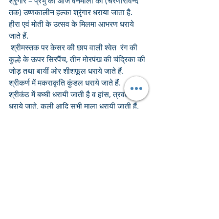
श्रृंगार – प्रभु को आज वनमाला का (चरणारविन्द 
तक) उष्णकालीन हल्का श्रृंगार धराया जाता है. 
हीरा एवं मोती के उत्सव के मिलमा आभरण धराये 
जाते हैं.
 श्रीमस्तक पर केसर की छाप वाली श्वेत  रंग की 
कुल्हे के ऊपर सिरपैंच, तीन मोरपंख की चंद्रिका की 
जोड़ तथा बायीं ओर शीशफूल धराये जाते हैं. 
श्रीकर्ण में मकराकृति कुंडल धराये जाते हैं. 
श्रीकंठ में बघ्घी धरायी जाती है व हांस, त्रवल नहीं 
धराये जाते. कली आदि सभी माला धरायी जाती हैं. 
तुलसी एवं श्वेत पुष्पों की दो सुन्दर मालाजी धरायी 
जाती हैं.
 श्रीहस्त में चार कमल की कमलछड़ी, मोती के 
वेणुजी तथा दो वेत्रजी धराये जाते हैं.
पट ऊष्णकाल का व गोटी मोती की आती है.
आरसी श्रृंगार में हरे मख़मल की एवं राजभोग में सोने 
की डांडी की आती है.