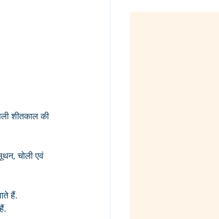
 वाली शीतकाल की 
ूथन, चोली एवं  
े हैं.
ं. 