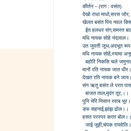
कीर्तन – (राग : वसंत)
देखो राधा माधो,सरस जोर,
खेलत बसंत पिय नवल कि
  ईत हलधर संग,समस्त 
मधि नायक सोहे नंदलाल।
उत जुवती जूथ,अदभूत रू
मधि नायक सोहें,स्यामा 
  बहोरि निकसि चले जमुन
मानों रति नायक जात धीर
देखत रति नायक बने जा
संग ऋतु बसंत ले परत 
  बाजत ताल,मृदंग तूर,।।
पुनि भेरि निसान रवाब भूर
डफ सहनाई,झांझ ढोल।।
हसत परस्पर करत बोल
  जाई जूही,चंपक रायवेलि