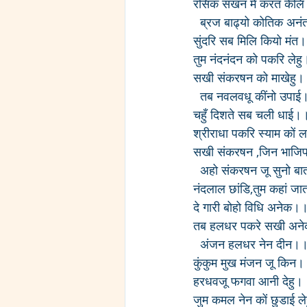
रसिक सखन में करत के
  ब्रज बाढ्यो कोतिक अन
सुंदरि सब मिलि कियो मंत
तुम नंदनंदन को पकरि लेह
सखी संकरषन को माखेह
  तब नवलवधू कींनो उपा
चहुँ दिशते सब चली धाई।
श्रीराधा पकरि स्याम कों
सखी संकरषन ,जिन भाज
  अहो संकरषन जू सुनो ब
नंदलाल छांडि,तुम कहां ज
दे गारी बोहो विधि अनेक।
तब हलधर पकरे सखी अ
  अंजन हलधर नेन दीन।
कुंकुम मुख मंजन जू किन
हरधवजू फगवा आनी देहु।
जुम कमल नेन कों छुडाई 