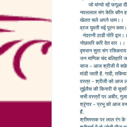
      जो मांग्यो सो़ं फगू
नवललाल संग केलि कौन 
खेलत चले अपने धाम।।
व्रज युवती भई पूरन का
  नंदरानी ठाडी पोरि द्वार।
नोछावरि करि देत वार ।।
वृषभान सुता संग रसिकरा
जन माणिक चंद बलिहारि
साज – आज श्रीजी में सफ़े
मांडी जाती है. गादी, तकि
वस्त्र – श्रीजी को आज ला
तुईलैस की किनारी से सुसज्
सभी वस्त्रों पर अबीर, गु
श्रृंगार – प्रभु को आज व
हैं. 
श्रीमस्तक पर लाल रंग के द