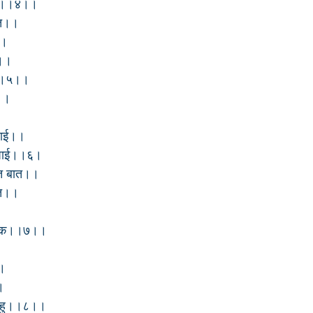
लि।।४।।
ंत।।
।।
ु।।
ु।।५।।
ई।।
।
 लाई।।
िपाई।।६।
ात बात।।
ात।।
।
नेक।।७।।
।
।।
।
लेहु।।८।।