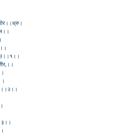
शोर।।ध्रु।
बाल।।
।
प।।
अनूप।।१।।
ातीर,।।
।।
य।।
पाय।।२।।
।।
।।३।।
।।