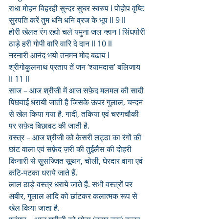
राधा मोहन विहरही सुन्दर सुघर स्वरुप l पोहोप वृष्टि 
सुरपति करें तुम धनि धनि व्रज के भूप ll 9 ll
होरी खेलत रंग रह्यो चले यमुना जल न्हान l सिंधपोरी 
ठाड़े हरी गोपी वारि वारि दे दान ll 10 ll
नरनारी आनंद भयो तनमन मोद बढाय l 
श्रीगोकुलनाथ प्रताप तें जन ‘श्यामदास’ बलिजाय 
ll 11 ll
साज – आज श्रीजी में आज सफ़ेद मलमल की सादी 
पिछवाई धरायी जाती है जिसके ऊपर गुलाल, चन्दन 
से खेल किया गया है. गादी, तकिया एवं चरणचौकी 
पर सफ़ेद बिछावट की जाती है.
वस्त्र – आज श्रीजी को केसरी लट्ठा का रंगों की 
छांट वाला एवं सफ़ेद ज़री की तुईलैस की दोहरी 
किनारी से सुसज्जित सूथन, चोली, घेरदार वागा एवं 
कटि-पटका धराये जाते हैं. 
लाल ठाड़े वस्त्र धराये जाते हैं. सभी वस्त्रों पर 
अबीर, गुलाल आदि को छांटकर कलात्मक रूप से 
खेल किया जाता है. 