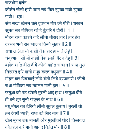
राजभोग दर्शन – 
कीर्तन खेलो होरी फाग सबे मिल झुमक गावो झुमक 
गावो ll ध्रु ll
संग सखा खेलन चले वृषभान गोप की पौरी l श्रवन 
सुनत सब गोपिका गई है कुंवरि पे दोरी ll 1 ll
मोहन राधा कारने गहि लीनो नौसर हार l हार हेत 
दरसन भयो सब ग्वालन कियो जुहार ll 2 ll
राधा ललितासो कह्यो नेंक हार हाथ ते लेहूं l 
चंद्रभागा सो यों कह्यो नेंक इनही बैठन देहु ll 3 ll
बहोत भांति बीरा दीये कीनों बहोत सन्मान l राधा मुख 
निरखत हरि मानो मधुप करत मधुपान ll 4 ll
मोहन कर पिचकाई लीये बंसी लिये व्रजनारी l जीती 
राधा गोपिका सब ग्वालन मानी हार ll 5 ll
फगुआ को पट खेंचते मुरली आई हाथ l फगुआ दीये 
ही बने तुम सुनो गोकुल के नाथ ll 6 ll
मधु मंगल तब टेरियो लीनो सुबल बुलाय l मुरली तो 
हम देयगी प्यारी, राधा को सिर नाय ll 7 ll
ढोल मुरंज डफ बाजही और मुरलीकी घोर l किलकत 
कौतुहल करे मानो आनंद निर्तत मोर ll 8 ll