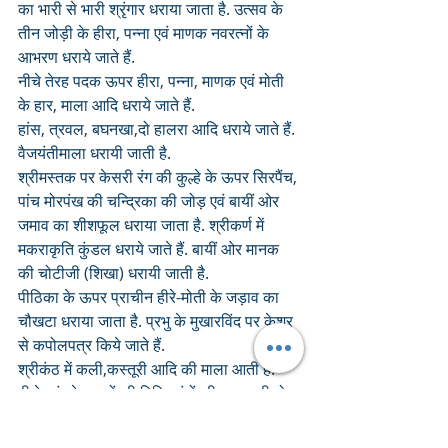
का भारी से भारी श्रृंगार धराया जाता है. उत्सव के 
तीन जोड़ी के हीरा, पन्ना एवं माणक नवरत्नों के 
आभरण धराये जाते हैं. 
नीचे तेरह पदक ऊपर हीरा, पन्ना, माणक एवं मोती 
के हार, माला आदि धराये जाते हैं.
हांस, त्रवल, बघनखा,दो हालरा आदि धराये जाते हैं. 
वैजयंतीमाला धरायी जाती है. 
श्रीमस्तक पर केसरी रंग की कुल्हे के ऊपर सिरपैंच, 
पांच मोरपंख की चन्द्रिका की जोड़ एवं बायीं ओर 
जमाव का शीशफूल धराया जाता है. श्रीकर्ण में 
मकराकृति कुंडल धराये जाते हैं. बायीं ओर मानक 
की चोटीजी (शिखा) धरायी जाती है. 
पीठिका के ऊपर प्राचीन हीरे-मोती के जड़ाव का 
चौखटा धराया जाता है. प्रभु के मुखारविंद पर केशर 
से कपोलपत्र किये जाते हैं. 
श्रीकंठ में कली,कस्तूरी आदि की माला आती हैं.
पीले एवं श्वेत पुष्पों की विविध रंगों की थागवाली दो 
सुन्दर मालाजी धरायी जाती है. 
श्रीहस्त में कमलछड़ी, हीरे के वेणुजी एवं दो वेत्रजी 