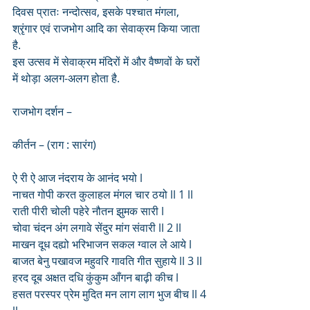
दिवस प्रातः नन्दोत्सव, इसके पश्चात मंगला, 
श्रृंगार एवं राजभोग आदि का सेवाक्रम किया जाता 
है. 
इस उत्सव में सेवाक्रम मंदिरों में और वैष्णवों के घरों 
में थोड़ा अलग-अलग होता है.
राजभोग दर्शन – 
कीर्तन – (राग : सारंग)
ऐ री ऐ आज नंदराय के आनंद भयो l
नाचत गोपी करत कुलाहल मंगल चार ठयो ll 1 ll
राती पीरी चोली पहेरे नौतन झुमक सारी l
चोवा चंदन अंग लगावे सेंदुर मांग संवारी ll 2 ll
माखन दूध दह्यो भरिभाजन सकल ग्वाल ले आये l
बाजत बेनु पखावज महुवरि गावति गीत सुहाये ll 3 ll
हरद दूब अक्षत दधि कुंकुम आँगन बाढ़ी कीच l
हसत परस्पर प्रेम मुदित मन लाग लाग भुज बीच ll 4 