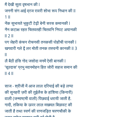
मैं देखी सुता वृषभान की l
जननी संग आई व्रज रावरी शोभा रूप निधान की ll 
1 ll
नेंक सुभायते भृकुटी टेढ़ी बेनी सरस कमानकी l
नैन कटाक्ष रहत चितवतही चितवनि निपट अयानकी 
ll 2 ll
पग जेहरी कंचन रोचनसी तनकसी पोहोंची पानकी l
खगवारी गले द्वै लर मोती तनक तरुवनी कानकी ll 3 
ll
लै बैठी हंसि गोद जसोदा मनमें ऐसी बानकी l
‘सूरदास’ प्रभु मदनमोहन हित जोरी सहज समान की 
ll 4 ll    
साज - श्रीजी में आज लाल दरियाई की बड़े लप्पा 
की सुनहरी ज़री की तुईलैस के हांशिया (किनारी) 
वाली (जन्माष्टमी वाली) पिछवाई धरायी जाती है. 
गादी, तकिया के ऊपर लाल मखमल बिछावट की 
जाती है तथा स्वर्ण की रत्नजड़ित चरणचौकी के 