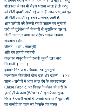
है. इनको धराये जाने का दिन निश्चित नहीं है परन्तु 
शीतकाल में जब भी सेहरा धराया जाता है तो प्रभु 
को मीठी द्वादशी आरोगाई जाती हैं. आज प्रभु को गुड़ 
की मीठी लापसी (द्वादशी) आरोगाई जाती हैं.
आज श्रीजी को केसरी रंग के साटन पर सुनहरी 
ज़री की तुईलैस की किनारी से सुसज्जित सूथन, 
चोली चाकदार वागा का श्रृंगार धराया जायेगा. 
राजभोग दर्शन –
कीर्तन – (राग : जेतश्री)
अति रंग लाग्यो बनाबनी ।
दोऊजन अनुरागे पागे रजनी जुवती ज़ूथ चारु 
चितवनी ।।१।।
वृंदावन नित धाय रसिकवर तब गुनागुनी ।
मदनमोहन चिरजीयो दोऊ दुल्हे और दुल्हनी ।।२।।
साज – श्रीजी में आज लाल रंग के आधारवस्त्र 
(Base Fabric) पर विवाह के मंडप की ज़री के 
ज़रदोज़ी के काम (Work) से सुसज्जित सुन्दर 
पिछवाई धरायी जाती है जिसके हाशिया में फूलपत्ती 
का क़सीदे का काम एवं जिसके एक तरफ़ 