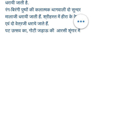
धरायी जाती है.  
रंग-बिरंगी पुष्पों की कलात्मक थागवाली दो सुन्दर 
मालाजी धरायी जाती हैं. श्रीहस्त में हीरा के वेणुजी 
एवं दो वेत्रजी धराये जाते हैं.
पट उत्सव का, गोटी जड़ाऊ की  आरसी शृंगार में 
सोने की डांडी की एवं राजभोग में चार झाड़ की आती 
है. 
संध्या-आरती दर्शन उपरान्त श्रीकंठ के आभरण, 
किरीट, टोपी व मोजाजी बड़े किये जाते हैं. 
श्रीमस्तक पर लाल गोल-पाग के ऊपर हीरा की 
किलंगी व मोती की लूम धरायी जाती है. लूम तुर्रा नहीं 
धराये जाते. 
श्रीकंठ में छेड़ान के श्रृंगार व मोजाजी रुपहली ज़री 
के धराये जाते हैं.  