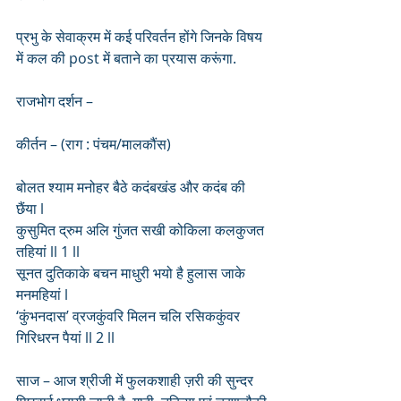
प्रभु के सेवाक्रम में कई परिवर्तन होंगे जिनके विषय 
में कल की post में बताने का प्रयास करूंगा.
राजभोग दर्शन –
कीर्तन – (राग : पंचम/मालकौंस)
बोलत श्याम मनोहर बैठे कदंबखंड और कदंब की 
छैंया l
कुसुमित द्रुम अलि गुंजत सखी कोकिला कलकुजत 
तहियां ll 1 ll
सूनत दुतिकाके बचन माधुरी भयो है हुलास जाके 
मनमहियां l
‘कुंभनदास’ व्रजकुंवरि मिलन चलि रसिककुंवर 
गिरिधरन पैयां ll 2 ll
साज – आज श्रीजी में फुलकशाही ज़री की सुन्दर 