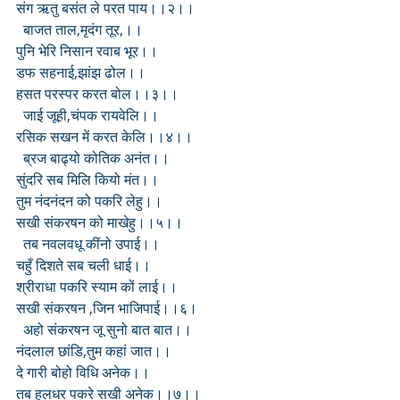
संग ऋतु बसंत ले परत पाय।।२।।
  बाजत ताल,मृदंग तूर,।।
पुनि भेरि निसान रवाब भूर।।
डफ सहनाई,झांझ ढोल।।
हसत परस्पर करत बोल।।३।।
  जाई जूही,चंपक रायवेलि।।
रसिक सखन में करत केलि।।४।।
  ब्रज बाढ्यो कोतिक अनंत।।
सुंदरि सब मिलि कियो मंत।।
तुम नंदनंदन को पकरि लेहु।।
सखी संकरषन को माखेहु।।५।।
  तब नवलवधू कींनो उपाई।।
चहुँ दिशते सब चली धाई।।
श्रीराधा पकरि स्याम कों लाई।।
सखी संकरषन ,जिन भाजिपाई।।६।
  अहो संकरषन जू सुनो बात बात।।
नंदलाल छांडि,तुम कहां जात।।
दे गारी बोहो विधि अनेक।।
तब हलधर पकरे सखी अनेक।।७।।