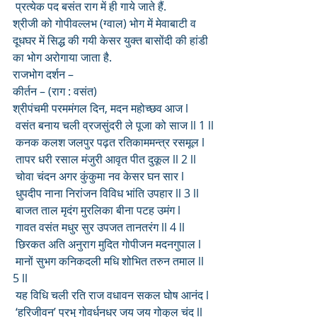
 प्रत्येक पद बसंत राग में ही गाये जाते हैं.
श्रीजी को गोपीवल्लभ (ग्वाल) भोग में मेवाबाटी व 
दूधघर में सिद्ध की गयी केसर युक्त बासोंदी की हांडी 
का भोग अरोगाया जाता है. 
राजभोग दर्शन –
कीर्तन – (राग : वसंत)
श्रीपंचमी परममंगल दिन, मदन महोच्छव आज l
 वसंत बनाय चली व्रजसुंदरी ले पूजा को साज ll 1 ll
 कनक कलश जलपुर पढ़त रतिकाममन्त्र रसमूल l
 तापर धरी रसाल मंजुरी आवृत पीत दुकूल ll 2 ll
 चोवा चंदन अगर कुंकुमा नव केसर घन सार l
 धुपदीप नाना निरांजन विविध भांति उपहार ll 3 ll
 बाजत ताल मृदंग मुरलिका बीना पटह उमंग l
 गावत वसंत मधुर सुर उपजत तानतरंग ll 4 ll
 छिरकत अति अनुराग मुदित गोपीजन मदनगुपाल l
 मानों सुभग कनिकदली मधि शोभित तरुन तमाल ll 
5 ll
 यह विधि चली रति राज वधावन सकल घोष आनंद l
 ‘हरिजीवन’ प्रभु गोवर्धनधर जय जय गोकुल चंद ll 