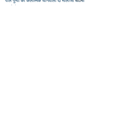
पीले पुष्पों की कलात्मक थागवाली दो मालाजी धरायी 
जाती है. 
श्रीहस्त में पुष्प की छड़ी, सोना के  बंटदार वेणुजी 
एवं दो वेत्रजी धराये जाते हैं. आज विशेष रूप से 
श्रीमस्तक पर सिरपैंच में आम के मोड़ धराये जाते हैं.
 पट चीड़ का, गोटी चांदी की व आरसी दोनो समय 
बड़ी डांडी की आती है.