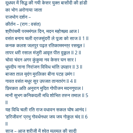
दूधघर में सिद्ध की गयी केसर युक्त बासोंदी की हांडी 
का भोग अरोगाया जाता 
राजभोग दर्शन –
कीर्तन – (राग : वसंत)
श्रीपंचमी परममंगल दिन, मदन महोच्छव आज l
वसंत बनाय चली व्रजसुंदरी ले पूजा को साज ll 1 ll
कनक कलश जलपुर पढ़त रतिकाममन्त्र रसमूल l
तापर धरी रसाल मंजुरी आवृत पीत दुकूल ll 2 ll
चोवा चंदन अगर कुंकुमा नव केसर घन सार l
धुपदीप नाना निरांजन विविध भांति उपहार ll 3 ll
बाजत ताल मृदंग मुरलिका बीना पटह उमंग l
गावत वसंत मधुर सुर उपजत तानतरंग ll 4 ll
छिरकत अति अनुराग मुदित गोपीजन मदनगुपाल l
मानों सुभग कनिकदली मधि शोभित तरुन तमाल ll 5 
ll
यह विधि चली रति राज वधावन सकल घोष आनंद l
‘हरिजीवन’ प्रभु गोवर्धनधर जय जय गोकुल चंद ll 6 
ll 
साज – आज श्रीजी में श्वेत मलमल की सादी 