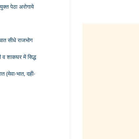
क्त पेठा अरोगाये 
्चात सीधे राजभोग 
ी व शाकघर में सिद्ध 
त (मेवा-भात, दही-