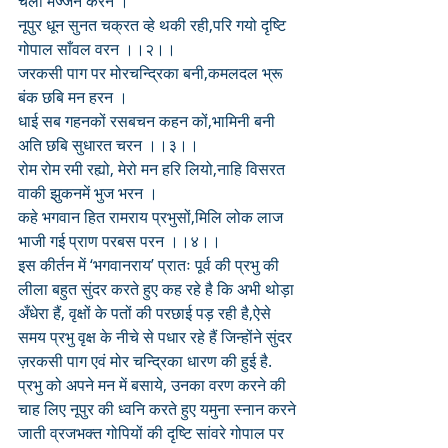
चली मज्जन करन ।
नूपुर धून सुनत चक्रत व्हे थकी रही,परि गयो दृष्टि 
गोपाल साँवल वरन ।।२।।
जरकसी पाग पर मोरचन्द्रिका बनी,कमलदल भ्रू 
बंक छबि मन हरन ।
धाई सब गहनकों रसबचन कहन कों,भामिनी बनी 
अति छबि सुधारत चरन ।।३।।
रोम रोम रमी रह्यो, मेरो मन हरि लियो,नाहि विसरत 
वाकी झुकनमें भुज भरन ।
कहे भगवान हित रामराय प्रभुसों,मिलि लोक लाज 
भाजी गई प्राण परबस परन ।।४।।
इस कीर्तन में ‘भगवानराय’ प्रातः पूर्व की प्रभु की 
लीला बहुत सुंदर करते हुए कह रहे है कि अभी थोड़ा 
अँधेरा हैं, वृक्षों के पतों की परछाई पड़ रही है,ऐसे 
समय प्रभु वृक्ष के नीचे से पधार रहे हैं जिन्होंने सुंदर 
ज़रकसी पाग एवं मोर चन्द्रिका धारण की हुई है.
प्रभु को अपने मन में बसाये, उनका वरण करने की 
चाह लिए नूपुर की ध्वनि करते हुए यमुना स्नान करने 
जाती व्रजभक्त गोपियों की दृष्टि सांवरे गोपाल पर 