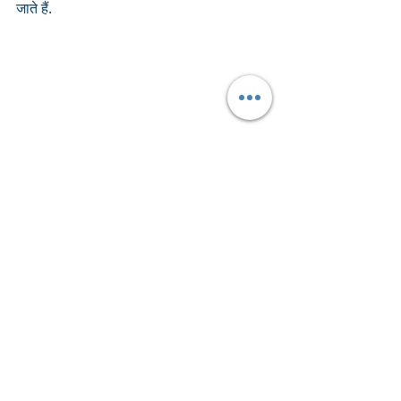
जाते हैं. 
पट उत्सव का, गोटी कांच की व आरसी शृंगार में 
लाल मख़मल की एवं राजभोग में सोने की डांडी की 
आती है