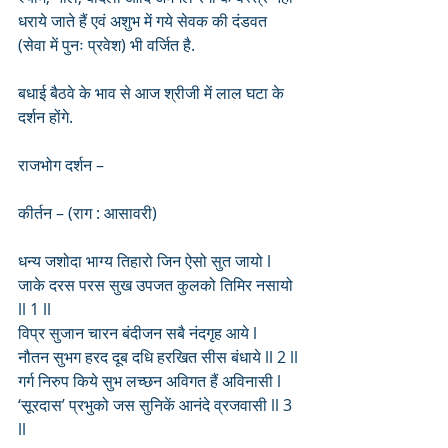
धराये जाते हैं एवं अशुभ में गये सेवक की दंडवत 
(सेवा में पुनः प्रवेश) भी वर्जित है. 
बधाई बैठवे के भाव से आज श्रीजी में लाल घटा के 
दर्शन होंगे. 
राजभोग दर्शन –
कीर्तन – (राग : आसावरी)
धन्य जशोदा भाग्य तिहारो जिन ऐसो सुत जायो l
जाके दरस परस सुख उपजत कुलको तिमिर नसायो 
ll 1 ll
विप्र सुजान चारन बंदीजन सबै नंदगृह आये l
नौतन सुभग हरद दूब दधि हरखित सीस बंधाये ll 2 ll
गर्ग निरुप किये सुभ लच्छन अविगत हैं अविनासी l
‘सूरदास’ प्रभुको जस सुनिकें आनंदे व्रजवासी ll 3 
ll