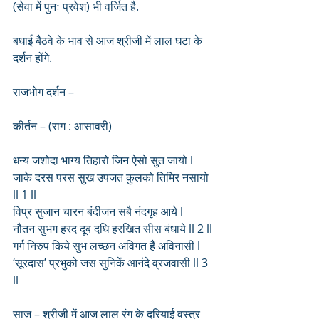
(सेवा में पुनः प्रवेश) भी वर्जित है. 
बधाई बैठवे के भाव से आज श्रीजी में लाल घटा के 
दर्शन होंगे.
राजभोग दर्शन –
कीर्तन – (राग : आसावरी)
धन्य जशोदा भाग्य तिहारो जिन ऐसो सुत जायो l
जाके दरस परस सुख उपजत कुलको तिमिर नसायो 
ll 1 ll
विप्र सुजान चारन बंदीजन सबै नंदगृह आये l
नौतन सुभग हरद दूब दधि हरखित सीस बंधाये ll 2 ll
गर्ग निरुप किये सुभ लच्छन अविगत हैं अविनासी l
‘सूरदास’ प्रभुको जस सुनिकें आनंदे व्रजवासी ll 3 
ll
साज – श्रीजी में आज लाल रंग के दरियाई वस्त्र 