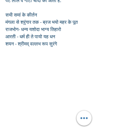
पट लाल व गोटी चांदी की आती है.
सभी समां के कीर्तन
मंगला से श्रृंगार तक - ब्रज भयो महर के पूत 
राजभोग- धन्य यशोदा भाग्य तिहारो 
आरती - धर्म ही ते पायो यह धन 
शयन - श्रीमद् वल्लभ रूप सुरंगे 