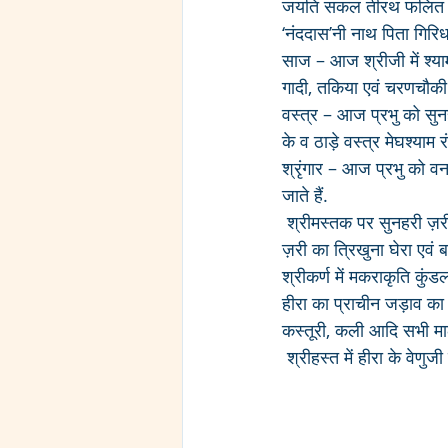
जयति सकल तीरथ फलित नाम
‘नंददास’नी नाथ पिता गिर
साज – आज श्रीजी में श्य
गादी, तकिया एवं चरणचौकी 
वस्त्र – आज प्रभु को सुन
के व ठाड़े वस्त्र मेघश्याम रं
श्रृंगार – आज प्रभु को व
जाते हैं.
 श्रीमस्तक पर सुनहरी ज़री की टिपारा की टोपी के ऊपर हीरा का किलंगी वाला सिरपैंच, रुपहली ज़री के गौकर्ण, सुनहरी 
ज़री का त्रिखुना घेरा एवं 
श्रीकर्ण में मकराकृति कुं
हीरा का प्राचीन जड़ाव का
कस्तूरी, कली आदि सभी माला 
 श्रीहस्त में हीरा के वेणुजी