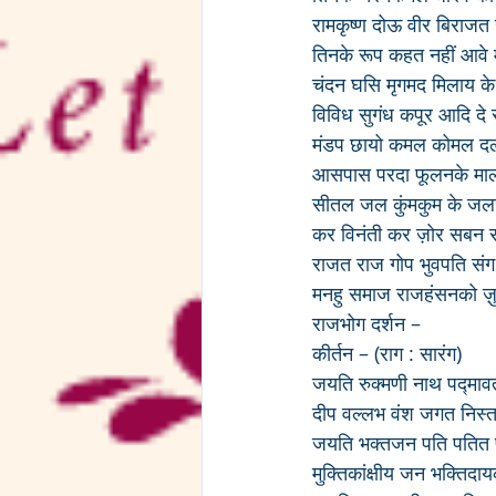
रामकृष्ण दोऊ वीर बिराजत ग
तिनके रूप कहत नहीं आवे म
चंदन घसि मृगमद मिलाय के
विविध सुगंध कपूर आदि दे र
मंडप छायो कमल कोमल दल 
आसपास परदा फूलनके माला 
सीतल जल कुंमकुम के जल
कर विनंती कर ज़ोर सबन
राजत राज गोप भुवपति संग
मनहु समाज राजहंसनको ज़ुर
राजभोग दर्शन – 
कीर्तन – (राग : सारंग)
जयति रुक्मणी नाथ पद्मावत
दीप वल्लभ वंश जगत निस्त
जयति भक्तजन पति पतित 
मुक्तिकांक्षीय जन भक्तिदा