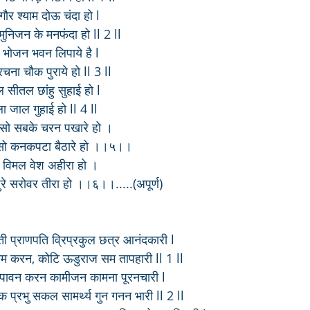
ौर श्याम दोऊ चंदा हो l
ुनिजन के मनफंदा हो ll 2 ll
 भोजन भवन लिपाये है l
चना चौक पुराये हो ll 3 ll
सीतल छांहु सुहाई हो l
जाल गुहाई हो ll 4 ll
सो सबके चरन पखारे हो ।
 सो कनकपटा बैठारे हो ।।५।।
 विमल वेश अहीरा हो ।
े सरोवर तीरा हो ।।६।।.....(अपूर्ण)
ी प्राणपति व्रिप्रकुल छत्र आनंदकारी l
म करन, कोटि ऊडुराज सम तापहारी ll 1 ll
पावन करन कामीजन कामना पूरनचारी l
यक प्रभु सकल सामर्थ्य गुन गनन भारी ll 2 ll