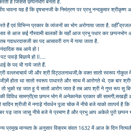
करती हैं जिससे छप्पनभोग बनता है.
ार्गीय भावना यह है कि वृषभानजी के निमंत्रण पर प्रभु नन्दकुमार श्रीकृष्
हैं एवं विभिन्न प्रकार के व्यंजनों का भोग अरोगाया जाता है. वहीँ व्रजललन
ी भाव से आज कई गौस्वामी बालकों के यहाँ आज प्रभु पधार कर छप्पनभोग अरो
 तब गदाधरदासजी का पद आसावरी राग में गाया जाता है.
नंदादिक सब आये हो l
 पावड़े बिछाये हो ll....
ई के पद भी गाये जाते हैं.
री वल्लभाचार्य जी और श्री विट्ठलनाथजी,के वक्त सातो स्वरूप गोकुल में
ी)में होता था सातो स्वरूप पाधारते और साथ में आरोगते थे. एक बार श्री
में तो भुको रह जात हु ये सातो आरोग जात है तब आप श्री ने गुप्त रूप सु ब
 की विविध सामग्री(या छप्पन भोग में अनेकानेक प्रकार की सामगी,सखड़ी
ादिन श्रीजी में नगाड़े गोवर्धन पूजा चोक में नीचे बजे याको तात्पर्य है कि
र पड़ जाय जासु नीचे बजे ये प्रमाण है और प्रभु आप अकेले पुरो छप्पन 
क अन्य प्रमुख मान्यता के अनुसार विक्रम संवत 1632 में आज के दिन नित्यल