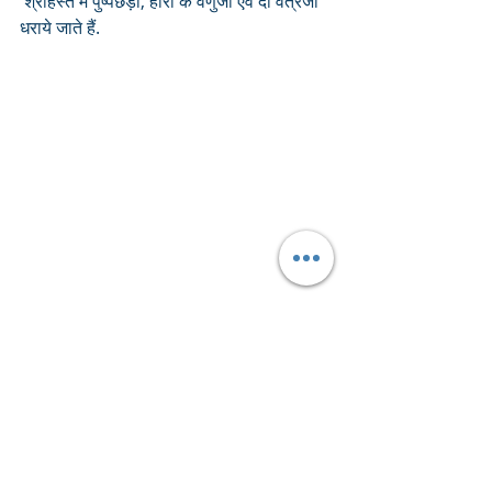
 श्रीहस्त में पुष्पछड़ी, हीरा के वेणुजी एवं दो वेत्रजी 
धराये जाते हैं.
पट एवं गोटी जड़ाऊ की व आरसी श्रृंगार में चार 
झाड़ की एवं राजभोग में सोना की आती है.