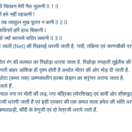
ी चितवन मेरी गैल भुलानी ll 1 ll
ं हमे नहीं पहचानी l
 तब व्याकुल मुख फूरत न बानी ll 2 ll
तादिनतें हरि हाथ बिकानी l
यो ज्यों सागरमें सरित समानी ll 3 ll
ेत जाली (Net) की पिछवाई धरायी जाती है. गादी, तकिया एवं चरणचौकी प
वेत रंग की मलमल का पिछोड़ा धराया जाता है. पिछोड़ा रुपहली तुईलैस की 
िनारी बाहर आंशिक ही दृश्य होती है अर्थात भीतर की ओर मोड़ दी जाती है.
छोटा (कमर तक) ऊष्णकालीन हल्का छेड़ान का श्रृंगार धराया जाता है. 
ते हैं. 
 ग्वाल पगा पर मोती की लड़, पगा चंद्रिका (मोरशिखा) एवं बायीं ओर शीशफू
 मालाजी धरायी जाती हैं एवं इसी प्रकार की एक कमल माला हमेल की भांति धरा
लछड़ी, चाँदी के वेणुजी एवं दो वेत्रजी धराये जाते हैं.