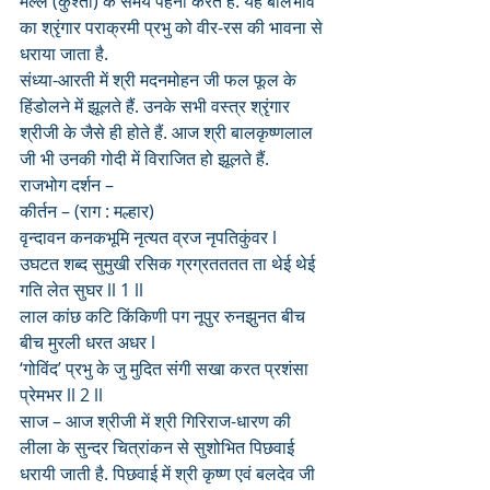
मल्ल (कुश्ती) के समय पहना करते हैं. यह बालभाव 
का श्रृंगार पराक्रमी प्रभु को वीर-रस की भावना से 
धराया जाता है.
संध्या-आरती में श्री मदनमोहन जी फल फूल के 
हिंडोलने में झूलते हैं. उनके सभी वस्त्र श्रृंगार 
श्रीजी के जैसे ही होते हैं. आज श्री बालकृष्णलाल 
जी भी उनकी गोदी में विराजित हो झूलते हैं.
राजभोग दर्शन –
कीर्तन – (राग : मल्हार)
वृन्दावन कनकभूमि नृत्यत व्रज नृपतिकुंवर l
उघटत शब्द सुमुखी रसिक ग्रग्रतततत ता थेई थेई 
गति लेत सुघर ll 1 ll
लाल कांछ कटि किंकिणी पग नूपुर रुनझुनत बीच 
बीच मुरली धरत अधर l
‘गोविंद’ प्रभु के जु मुदित संगी सखा करत प्रशंसा 
प्रेमभर ll 2 ll
साज – आज श्रीजी में श्री गिरिराज-धारण की 
लीला के सुन्दर चित्रांकन से सुशोभित पिछवाई 
धरायी जाती है. पिछवाई में श्री कृष्ण एवं बलदेव जी 