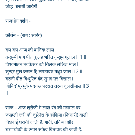
जोड़  धरायी जायेगी.
राजभोग दर्शन - 
कीर्तन – (राग : सारंग)
बल बल आज की बानिक लाल l
कसुम्भी पाग पीत कुलह भरित कुसुम गुलाल ll 1 ll
विश्वमोहन नवकेसर को तिलक ललित भाल l
सुन्दर मुख कमल हि लपटावत मधुप जाल ll 2 ll
बरुनी पीत विथुरित बंद सुभग उर विसाल l
‘गोविंद’ प्रभुके पदनख परसत तरुन तुलसीमाल ll 3 
ll
साज – आज श्रीजी में लाल रंग की मलमल पर 
रुपहली ज़री की तुईलैस के हांशिया (किनारी) वाली 
पिछवाई धरायी जाती है. गादी, तकिया और 
चरणचौकी के ऊपर सफेद बिछावट की जाती है.