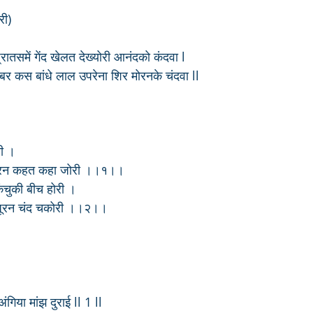
री)
ातसमें गेंद खेलत देख्योरी आनंदको कंदवा l
बर कस बांधे लाल उपरेना शिर मोरनके चंदवा ll
री ।
 करन कहत कहा जोरी ।।१।।
े कंचुकी बीच होरी ।
 पूरन चंद चकोरी ।।२।।
िया मांझ दुराई ll 1 ll