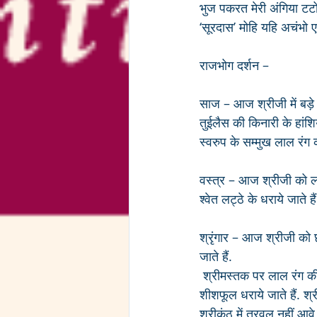
भुज पकरत मेरी अंगिया टट
‘सूरदास’ मोहि यहि अचंभो एक
राजभोग दर्शन –
साज – आज श्रीजी में बड़े 
तुईलैस की किनारी के हांश
स्वरुप के सम्मुख लाल रंग 
वस्त्र – आज श्रीजी को लाल
श्वेत लट्ठे के धराये जाते हैं
श्रृंगार – आज श्रीजी को 
जाते हैं.
 श्रीमस्तक पर लाल रंग की छींट की छज्जेदार पाग के ऊपर सिरपैंच, लूम, मोरपंख की सादी चन्द्रिका एवं बायीं ओर 
शीशफूल धराये जाते हैं. श्री
श्रीकंठ में त्रवल नहीं आव