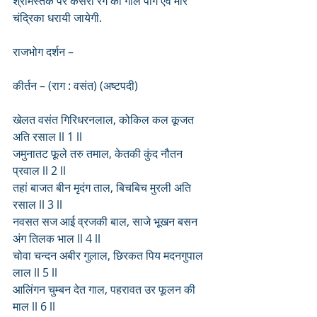
श्रीमस्तक पर केसरी रंग की गोल पाग एवं मोर 
चंद्रिका धरायी जायेगी.
राजभोग दर्शन – 
कीर्तन – (राग : वसंत) (अष्टपदी)
खेलत वसंत गिरिधरनलाल, कोकिल कल कूजत 
अति रसाल ll 1 ll
जमुनातट फूले तरु तमाल, केतकी कुंद नौतन 
प्रवाल ll 2 ll
तहां बाजत बीन मृदंग ताल, बिचबिच मुरली अति 
रसाल ll 3 ll
नवसत सज आई व्रजकी बाल, साजे भूखन बसन 
अंग तिलक भाल ll 4 ll
चोवा चन्दन अबीर गुलाल, छिरकत पिय मदनगुपाल 
लाल ll 5 ll
आलिंगन चुम्बन देत गाल, पहरावत उर फूलन की 
माल ll 6 ll