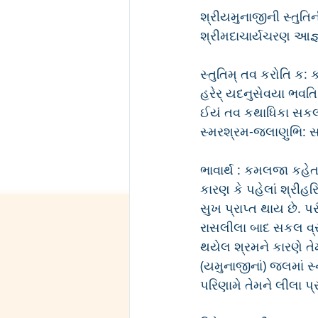
શ્રીયમુનાજીની સ્તુતિ
શ્રીમદાચાર્યચરણ આજ્ઞા
સ્તુતિમ્ તવ કરોતિ ક: 
હરેર્ યદનુસેવયા ભવતિ
ઈયં તવ કથાધિકા સકલ
સ્મરશ્રમ-જલાણુભિ: સ
ભાવાર્થ : કમલજા કહેતા
કારણ કે પહેલાં શ્રીહરિન
સુખ પ્રાપ્ત થાય છે. પ
રાસલીલા બાદ સકલ વ્રજ
થયેલ શ્રમને કારણે ત
(યમુનાજીનાં) જલમાં સ
પરિણામે તેમને લીલા પ