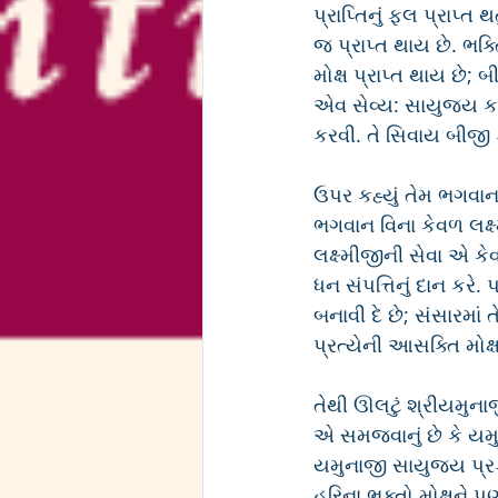
પ્રાપ્તિનું ફલ પ્રાપ્ત
જ પ્રાપ્ત થાય છે. ભક
મોક્ષ પ્રાપ્ત થાય છે; 
એવ સેવ્ય: સાયુજ્ય ક
કરવી. તે સિવાય બીજી 
ઉપર કહ્યું તેમ ભગવાન
ભગવાન વિના કેવળ લક્ષ્
લક્ષ્મીજીની સેવા એ કે
ધન સંપત્તિનું દાન કરે.
બનાવી દે છે; સંસારમાં 
પ્રત્યેની આસક્તિ મોક્ષ પ
તેથી ઊલટું શ્રીયમુનાજ
એ સમજવાનું છે કે યમુ
યમુનાજી સાયુજ્ય પ્રક
હરિના ભક્તો મોક્ષને 