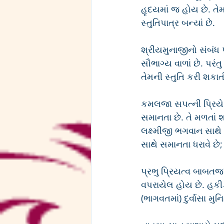
હૃદયમાં જ હોય છે. ત
સ્તુતિપાત્ર બન્યાં છે.
શ્રીયમુનાજીનો સંબંધ 
સૌભાગ્ય વાળાં છે. પરંત
તેમની સ્તુતિ કરી શકા
કમલજા સપત્ની પ્રિયે -
સમાનતા છે. તે મળતાં શ
લક્ષ્મીજી ભગવાન સાથે
સાથે સમાનતા ધરાવે છે;
પ્રભુ પ્રિયત્વ બાબતજ લ
વપરાયેલ હોય છે. હકીકત
(ભાગવતમાં) દુર્વાસા મુનિન