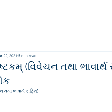
r
Latest Creation
Fabric
Sanjhi Art
Pichwai
r 22, 2021
5 min read
ષ્ટકમ્ (વિવેચન તથા ભાવાર્થ
લોક
ચન તથા ભાવાર્થ સહિત)