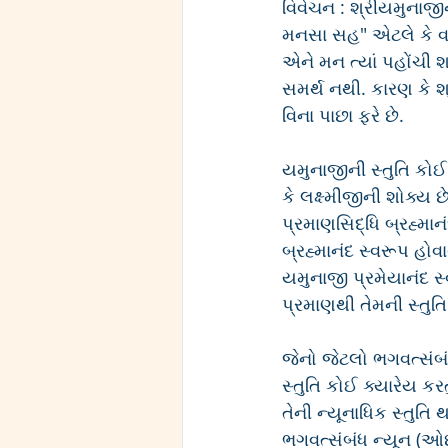
વિવેચન : શ્રીયમુનાજીની
મનસા સહ" એટલે કે વાણ
એને મન ત્યાં પહોંચી શ
સમર્થ નથી. કારણ કે શ્
વિના પાછા ફરે છે. 
યમુનાજીની સ્તુતિ કો
કે લક્ષ્મીજીની શોક્ય છ
પ્રમાણસિદ્ધિ બ્રહ્માન
બ્રહ્માનંદ સ્વરૂપ હોવા
યમુનાજી પ્રમેયાનંદ સ્
પ્રમાણથી તેમની સ્તુ
જેનો જેટલો ભગવત્સંબં
સ્તુતિ કોઈ ક્યારેય કર
તેની ન્યૂનાધિક સ્તુતિ
ભગવત્સંબંધ ન્યૂન (ઓછો