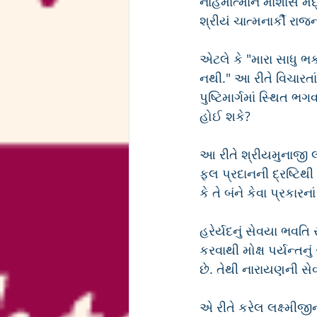
નાહમાત્માન માશાસે મદ્ 
શ્રીયં ચાત્મનાર્કી રા
એટલે કે "મારા સાધુ ભક
નથી." આ રીતે વિચારતાં 
પુષ્ટિમાર્ગમાં સ્થિત ભ
હોઈ શકે?
આ રીતે શ્રીયમુનાજી 
ફલ પ્રદાનની દ્રષ્ટિથી
કે તે બંને કેવા પ્રકારન
હરેર્યદનું સેવયા ભવતિ 
કરવાથી મોક્ષ પર્યન્તનુ
છે. તેથી નારાયણની સેવ
એ રીતે કરેલ લક્ષ્મીજીન