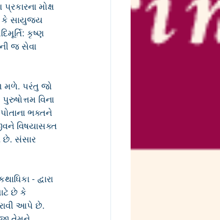
 પ્રકારના મોક્ષ 
 કે સાયુજ્ય 
મૂર્તિ: કૃષ્ણ 
ની જ સેવા 
મળે. પરંતુ જો 
પુરુષોત્તમ વિના 
 પોતાના ભક્તને 
 જીવને વિષયાસક્ત 
 છે. સંસાર 
ાધિકા - દ્વારા 
ે છે કે 
ાવી આપે છે. 
જી તેમને 