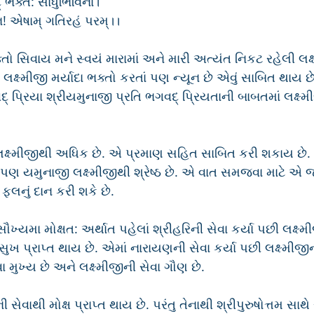
ભક્તૈ: સાધુર્ભિવિના।
જન! એષામ્ ગતિરહં પરમ્।।
્તો સિવાય મને સ્વયં મારામાં અને મારી અત્યંત નિકટ રહેલી લક્ષ
લક્ષ્મીજી મર્યાદા ભક્તો કરતાં પણ ન્યૂન છે એવું સાબિત થાય છે
ગવદ્ પ્રિયા શ્રીયમુનાજી પ્રતિ ભગવદ્ પ્રિયતાની બાબતમાં લક્ષ્મીજ
લક્ષ્મીજીથી અધિક છે. એ પ્રમાણ સહિત સાબિત કરી શકાય છે. 
 પણ યમુનાજી લક્ષ્મીજીથી શ્રેષ્ઠ છે. એ વાત સમજવા માટે એ જ
ાં ફલનું દાન કરી શકે છે.
સૌખ્યમા મોક્ષત: અર્થાત પહેલાં શ્રીહરિની સેવા કર્યા પછી લક્ષ્મ
ં સુખ પ્રાપ્ત થાય છે. એમાં નારાયણની સેવા કર્યા પછી લક્ષ્મીજી
ા મુખ્ય છે અને લક્ષ્મીજીની સેવા ગૌણ છે.
ી સેવાથી મોક્ષ પ્રાપ્ત થાય છે. પરંતુ તેનાથી શ્રીપુરુષોત્તમ સાથ