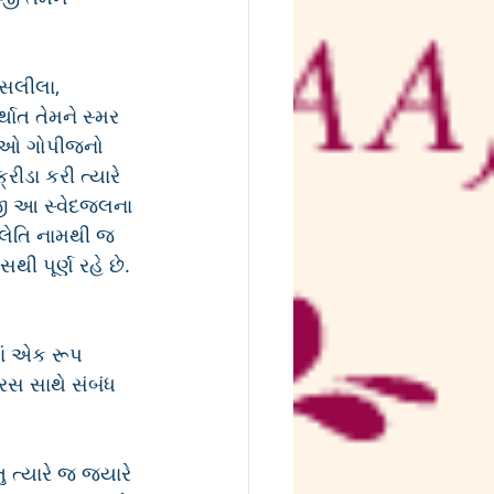
ાસલીલા, 
ાત તેમને સ્મર 
ણુઓ ગોપીજનો 
ીડા કરી ત્યારે 
જી આ સ્વેદજલના 
િલેતિ નામથી જ 
થી પૂર્ણ રહે છે. 
માં એક રૂપ 
રસ સાથે સંબંધ 
 ત્યારે જ જ્યારે 