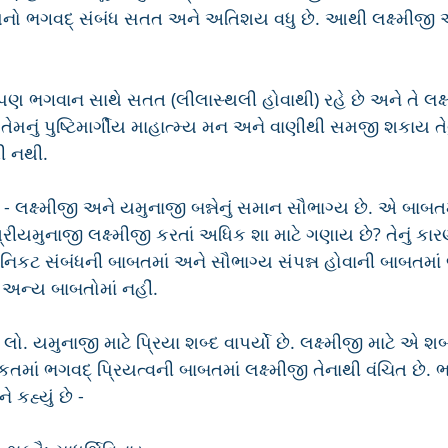
ેમનો ભગવદ્ સંબંધ સતત અને અતિશય વધુ છે. આથી લક્ષ્મીજ
પણ ભગવાન સાથે સતત (લીલાસ્થલી હોવાથી) રહે છે અને તે લક્ષ
ુ તેમનું પુષ્ટિમાર્ગીય માહાત્મ્ય મન અને વાણીથી સમજી શકાય તે
તી નથી.
 લક્ષ્મીજી અને યમુનાજી બન્નેનું સમાન સૌભાગ્ય છે. એ બાબતમાં
્રીયમુનાજી લક્ષ્મીજી કરતાં અધિક શા માટે ગણાય છે? તેનું કાર
 નિકટ સંબંધની બાબતમાં અને સૌભાગ્ય સંપન્ન હોવાની બાબતમા
 અન્ય બાબતોમાં નહીં.
ો. યમુનાજી માટે પ્રિયા શબ્દ વાપર્યો છે. લક્ષ્મીજી માટે એ શબ
માં ભગવદ્ પ્રિયત્વની બાબતમાં લક્ષ્મીજી તેનાથી વંચિત છે. 
ે કહ્યું છે -