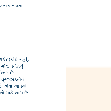
ટતા બતાવતાં 
શકે? (કોઈ નહીં). 
ક્ષ પર્યંતનું 
ત્તમ છે. 
 વ્રજભક્તોને 
ે એવાં આપનાં 
ઓ સાથે થાય છે. 