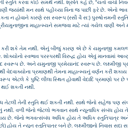
 સ્તુતિ કરવા કોઈ સમર્થ નથી. શ્રુતિ કહે છે, "યતો વાચો નિવર્ત
ી જ્યાંથી મન સાથે પહોંચ્યા વિના જ પાછી ફરે છે. એનો ભાવ 
કતા ન હોવાને કારણે રસ સ્વરૂપ (રસૌ વૈ સ:) પુરુષોત્તમની સ્તુ
રીયમુનાજીના માહાત્મ્યને સમજવા માટે ત્યાં ગયેલ વાણી અને મન
ઈ કરી શકે તેમ નથી. એનું બીજું કારણ એ છે કે યમુનાજી કમલ
ે. શોક્યોનો સ્વભાવ પરસ્પરથી વિરુદ્ધ હોય એવું માનવામાં આવ્યું 
ંદ સ્વરૂપ છે. અને યમુનાજી પ્રમેયાનંદ સ્વરૂપ છે. લક્ષ્મીજી પ
થી વેદવાક્યોના પ્રમાણથી તેમના માહાત્મ્યનું વર્ણન કરી શકાય છ
વરૂપ એટલે કે પુષ્ટિ લીલા સ્થિત હોવાથી વેદાદિ પ્રમાણો પર છ
તિ થઈ શકતી નથી.
ધ તેટલી તેની સ્તુતિ થઈ શકતી નથી. સાથે જેનો સહેજ પણ સંબ
તું નથી. વળી જેનો જેટલો ભગવાન સાથે ન્યૂનાધિક સંબંધ હોય તે
 થાય છે. જેનો ભગવત્સંબંધ અધિક હોય તે અધિક સ્તુતિપાત્ર અન
) હોય તે ન્યૂન સ્તુતિપાત્ર બને છે. લક્ષ્મીજીનો નિવાસ સદા સ