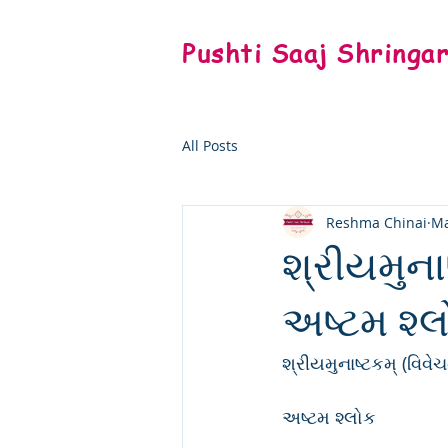
Pushti Saaj Shringa
All Posts
Reshma Chinai
Ma
શ્રીયમુના
અષ્ટમ શ્
શ્રીયમુનાષ્ટકમ્ (વિવે
અષ્ટમ શ્લોક