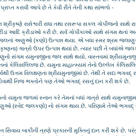
્રાપ્ત કરાવી આપે છે તે કેવી રીતે તેની કથા સાંભળો - 
 શ્રીકૃષ્ણે રાસેશ્વરી રાધા તથા રસરૂપા સકલ ગોપીજનો સાથે ર
ીડા આદિ ક્રીડાઓ કરી છે. સર્વ ગોપીકાઓ સાથે સંગમ થતાં અર્થ
દ જલનાં અણુઓ (કણો) ઉત્પન્ન થયા. એ બધા સ્મર શ્રમ જલા
્ણના) ગાત્રો ઉપર ઉત્પન્ન થયાં છે. ત્યાર પછી તે બધાંએ જલક્ર
લાણુનો સંગમ યમુનાજીના જલ સાથે થયો. વાસ્તવમાં શ્રીયમુના
ાનનાં કેલિસલિલજ છે. યમુના માહાત્મ્યમં તેનો ઉલ્લેખ કેલિસલ
વથી ઉત્તમ વિલક્ષણતા શ્રીયમુનાજીમાં છે. તેથી તે સદા ભગવદ્ રસ
ોવાથી નિજ ભક્તોને પણ તેઓ ભગવદ્ રસનું દાન કરી શકે છે.
તો યમુના જળમાં સ્નાન કરે તેમનાં બધાં ગાત્રો સાથે યમુનાજી
ાણુઓ (સ્વેદ જલકણો) નો સંગમ થાય છે. પરિણામે તેઓ ભગવદ્ 
તિ સિવાય બાકીની ત્રણે પ્રકારની મુક્તિનું દાન કરી શકે છે. પરંતુ