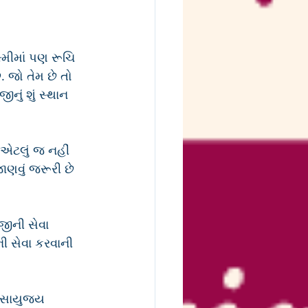
્મીમાં પણ રૂચિ 
. જો તેમ છે તો 
ીનું શું સ્થાન 
એટલું જ નહીં 
ાણવું જરૂરી છે 
ીજીની સેવા 
ની સેવા કરવાની 
ે સાયુજ્ય 