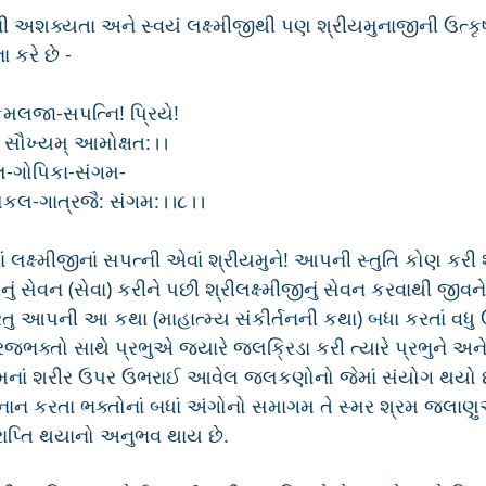
ની અશક્યતા અને સ્વયં લક્ષ્મીજીથી પણ શ્રીયમુનાજીની ઉત્કૃષ્
 કરે છે -
કમલજા-સપત્નિ! પ્રિયે!
 સૌખ્યમ્ આમોક્ષત:।।
-ગોપિકા-સંગમ-
કલ-ગાત્રજૈ: સંગમ:।।૮।।
ં લક્ષ્મીજીનાં સપત્ની એવાં શ્રીયમુને! આપની સ્તુતિ કોણ કરી 
ું સેવન (સેવા) કરીને પછી શ્રીલક્ષ્મીજીનું સેવન કરવાથી જીવને મો
રંતુ આપની આ કથા (માહાત્મ્ય સંકીર્તનની કથા) બધા કરતાં વધુ ઉ
ભક્તો સાથે પ્રભુએ જ્યારે જલક્રિડા કરી ત્યારે પ્રભુને અને
ેમનાં શરીર ઉપર ઉભરાઈ આવેલ જલકણોનો જેમાં સંયોગ થયો છ
્નાન કરતા ભક્તોનાં બધાં અંગોનો સમાગમ તે સ્મર શ્રમ જલાણુ
્રાપ્તિ થયાનો અનુભવ થાય છે.