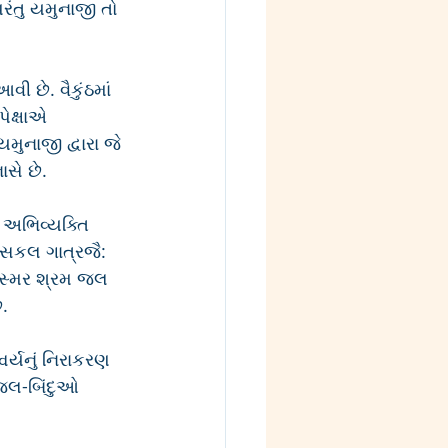
રંતુ યમુનાજી તો 
ી છે. વૈકુંઠમાં 
ેક્ષાએ 
મુનાજી દ્વારા જે 
સે છે.
 અભિવ્યક્તિ 
 સકલ ગાત્રજૈ: 
શા સ્મર શ્રમ જલ 
ે.
ર્યનું નિરાકરણ 
-જલ-બિંદુઓ 