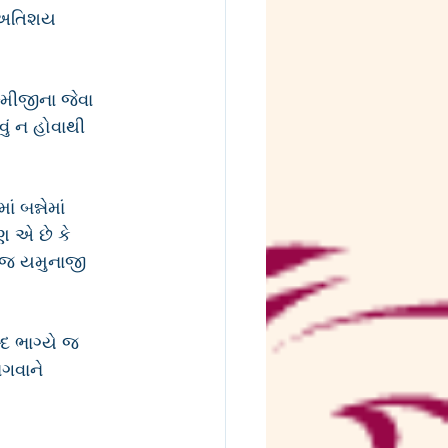
ી અતિશય 
્મીજીના જેવા 
વું ન હોવાથી 
 બન્નેમાં 
ણ એ છે કે 
ં જ યમુનાજી 
્દ ભાગ્યે જ 
ભગવાને 