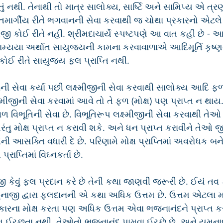
 થતું નથી. તેનાથી તો માત્ર સાલોક્ય, સાર્ષ્ટિ અને સામિપ્ય એ ત્રણ
્તિમાર્ગીય રીતે ભગવાનની સેવા કરવાથી જ ચોથા પ્રકારનો એટલે
બીજી કોઈ રીતે નહીં. શ્રીમદાચાર્યે સ્પષ્ટપણે આ વાત કહી છે - આદિ
ામ્યયા અર્થાત સાયુજયની કામના કરવાવાળાએ આદિમૂર્તિ કૃષ્ણ
કોઈ રીતે સાયુજ્ય ફલ પ્રાપ્તિ નથી.
ની સેવા કર્યા પછી લક્ષ્મીજીની સેવા કરવાથી સાલોક્ય આદિ ફળ 
મીજીની સેવા કરવામાં આવે તો તે ફળ (મોક્ષ) પણ પ્રાપ્ત ન થાય. 
વળ વિભૂતિની સેવા છે. વિભૂતિરૂપ લક્ષ્મીજીની સેવા કરવાથી તેઓ
 પરંતુ મોક્ષ પ્રાપ્ત ન કરાવી શકે. અને ધન પ્રાપ્ત કરાવીને તેઓ
તેની આસક્તિ વધારી દે છે. પરિણામે મોક્ષ પ્રાપ્તિમાં અવરોધક બને
્રાપ્તિમાં વિઘ્નકર્તા છે.
ી કેવું ફલ પ્રદાન કરે છે તેની કથા જાણવી જરૂરી છે. ઈયં તવ કથ
નાજી દ્વારા ફલદાનની એ કથા અધિક ઉત્તમ છે. ઉત્તમ એટલા માટ
ારના મોક્ષ કરતા પણ અધિક ઉત્તમ એવા ભજનાનંદને પ્રાપ્ત કર
પણ ઈચ્છતા નથી. તેઓતો ભજનાનંદ પામવા ઈચ્છે છે. અને યમુના