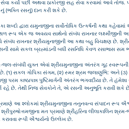
 સેવા કર્યા પછી અથવા ઠાકોરજી સહ સેવા કરવામાં આવે તોજ. પ
નું (ભક્તિ રસનું) દાન કરી શકે છે.
શબ્દો દ્વારા યમુનાજીના સર્વોતોધિક ઉત્કર્ષની કથા કહેવામાં આવ
:સ્થળ રૂપ એક જ અવયવ સાથેનો સંબંધ રાખનાર લક્ષ્મીજીની અપ
થે સંબંધ રાખનાર શ્રીયમુનાજીની આ કથા બહુ વિચક્ષણ છે. શ્રીય
 રસની સામે સકલ બ્રહ્માંડની બધી રસનિધિ કેવળ રસાભાસ સમ ભા
મ-જલ-સંબંધી યુક્ત એવાં શ્રીયમુનાજીના અંતરંગ ગૂઢ સ્વરૂપની
ે. (૧) સકલ ગોપિકા સંગમ, (૨) સ્મર શ્રમ જલાણુભિ: અને (૩)
ાજી પરમ કાષ્ઠાપન્ન પુષ્ટિમાર્ગની અંતરંગ ભગવદીયા છે. તે હંમે
ર્ણ રહે છે. તેથી નિજ સેવકોને તે, એ રસની અનુભૂતિ કરાવી શકે છ
રમાણે આ શ્લોકમાં શ્રીયમુનાજીના તનુનવત્વ સંપાદન રૂપ ઐશ્વ
ને શ્રીપુરુષોત્તમજીના મત પ્રમાણે શ્રીહરિના લીલાકાલિન શ્રમ
ન કરાવવા રૂપી ઐશ્વર્યનો ઉલ્લેખ છે.