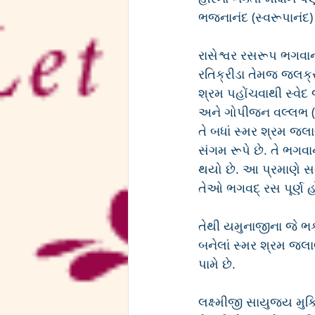
ભજનાનંદ (સ્વરૂપાનંદ) પ
રાસેશ્વર રસરૂપ ભગવાન
રતિક્રીડા તેમજ જલક્ર
શ્રમ પહોંચવાથી સ્વે
અને ગોપીજન વલ્લભ (કૃષ
તે બધાં સ્મર શ્રમ જ
સંગમ રૂપે છે. તે ભગવ
થયો છે. આ પ્રમાણે સર્
તેઓ ભગવદ્ રસ પૂર્ણ હ
તેથી યમુનાજીના જે ભક્
બનેલાં સ્મર શ્રમ જલ
પામે છે.
લક્ષ્મીજી સાયુજ્ય મુક્