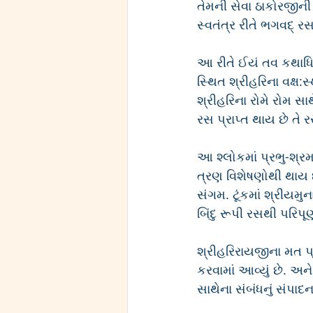
તેમની સેવા ઠાકોરજીની
સ્વતંત્ર રીતે ભગવદ્ રસ
આ રીતે ઈયં તવ કથાધિકા 
સ્થિત શ્રીહરિના વક્ષ
શ્રીહરિના રોમે રોમ સા
રસ પ્રાપ્ત થાય છે તે
આ શ્લોકમાં પ્રભુ-શ્ર
ત્રણ વિશેષણોથી થાય છ
સંગમ. ટૂંકમાં શ્રીયમુન
બિંદુ રૂપી રસથી પરિપૂ
શ્રીહરિરાયજીના મત પ્
કરવામાં આવ્યું છે. અ
સાથેના સંબંધનું સંપાદ