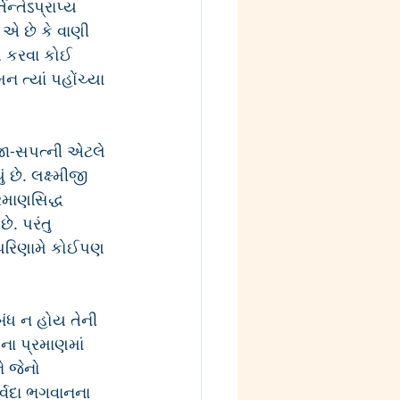
ન્તેऽપ્રાપ્ય 
એ છે કે વાણી 
તિ કરવા કોઈ 
 ત્યાં પહોંચ્યા 
જા-સપત્ની એટલે 
છે. લક્ષ્મીજી 
્રમાણસિદ્ધ 
ે. પરંતુ 
ે પરિણામે કોઈપણ 
ંધ ન હોય તેની 
ના પ્રમાણમાં 
ે જેનો 
ર્વદા ભગવાનના 