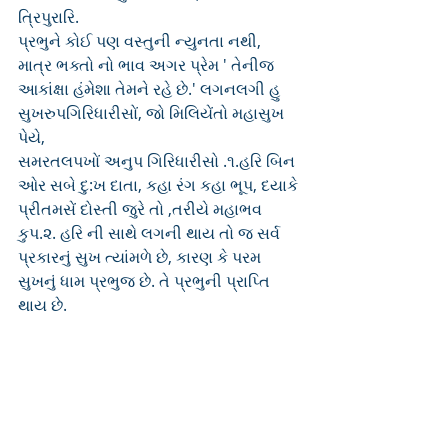
ત્રિપુરારિ.
પ્રભુને કોઈ પણ વસ્તુની ન્યુનતા નથી, 
માત્ર ભક્તો નો ભાવ અગર પ્રેમ ' તેનીજ 
આકાંક્ષા હંમેશા તેમને રહે છે.' લગનલગી હુ 
સુખરુપગિરિધારીસોં, જો મિલિયેંતો મહાસુખ 
પેયે,
સમરતલપખોં અનુપ ગિરિધારીસો .૧.હરિ બિન 
ઓર સબે દુ:ખ દાતા, કહા રંગ કહા ભૂપ, દયાકે 
પ્રીતમસેં દોસ્તી જુરે તો ,તરીયે મહાભવ 
કુપ.૨. હરિ ની સાથે લગની થાય તો જ સર્વ 
પ્રકારનું સુખ ત્યાંમળે છે, કારણ કે પરમ 
સુખનું ધામ પ્રભુજ છે. તે પ્રભુની પ્રાપ્તિ 
થાય છે.