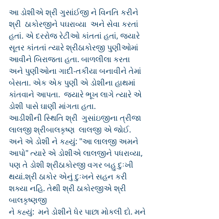
આ ડોશીએ શ્રી ગુસાંઈજી ને વિનતિ કરીને 
શ્રી  ઠાકોરજીને પઘરાવ્યા  અને સેવા કરતાં 
હતાં. એ દરરોજ રેટીંઓ કાંતતાં હતાં, જ્યારે 
સૂતર કાંતતાં ત્યારે શ્રીઠાકોરજી પુણીઓમાં 
આવીને બિરાજતા હતા. બાળલીલા કરતા 
અને પુણીઓના ગાદી-તકીયા બનાવીને તેમાં 
બેસતા. એક એક પુણી એ ડોશીના હાથમાં 
કાંતવાને આપતા.  જ્યારે ભૂખ લાગે ત્યારે એ 
ડોશી પાસે ઘાણી માંગતા હતા.  
આડીશીની સ્થિતિ શ્રી  ગુસાંઇજીના ત્રીજા 
લાલજી શ્રીબાલકૃષ્ણ  લાલજી એ જોઈ. 
અને એ ડોશી ને કહ્યું: "આ લાલજી અમને 
આપો" ત્યારે એ ડોશીએ લાલજીને પધરાવ્યા, 
પણ તે ડોશી શ્રીઠાકોરજી વગર બહુ દુઃખી 
થયાં.શ્રી ઠાકોર એનું દુઃખને સહન કરી 
શક્યા નહિ. તેથી શ્રી ઠાકોરજીએ શ્રી 
બાલકૃષ્ણજી
ને કહ્યું:  મને ડોશીને ધેર પાછા મોકલી દો. મને 