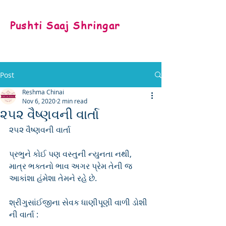
Pushti Saaj Shringar
Post
Reshma Chinai
Nov 6, 2020
2 min read
૨૫૨ વૈષ્ણવની વાર્તા
૨૫૨ વૈષ્ણવની વાર્તા                 
પ્રભુને કોઈ પણ વસ્તુની ન્યુનતા નથી, 
માત્ર ભક્તનો ભાવ અગર પ્રેમ તેની જ 
આકાંશા હંમેશા તેમને રહે છે.
શ્રીગુસાંઈજીના સેવક ધાણીપૂણી વાળી ડોશી 
ની વાર્તા :