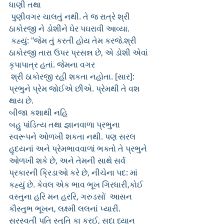
ધાણી તથા 
 પુણીવગર ચાલતું નથી. તે જ રાત્રે શ્રી 
ઠાકોરજી ને ડોશીને ઘેર પઘરાવી આવ્યા.
 કહ્યું: "જેમ તું કરતી હોય તેમ કરજે.શ્રી 
ઠાકોરજી તારા ઉપર પ્રસન્ન છે, એ ડોશી એવાં 
કૃપાપાત્ર હતાં. જેમના વગર
 શ્રી ઠાકોરજી રહી શકતા નહોતા. [સાર]: 
પ્રભુને પ્રેમ જોઈએ છીએ. પ્રેમથી તે વશ 
થાય છે.
બીજા કશાથી નહિ
બહુ પાંડિત્ય તથા જ્ઞાનવાળા પ્રભુના 
સ્વરૂપને ઓળખી શકતા નથી. પણ સરલ 
હૃદયનાં અને પ્રેમભાવવાળાં ભક્તો તે પ્રભુને 
ઓળખી શકે છે, અને તેમની સાથે સર્વ 
પ્રકારની ક્રિડાઓ કરે છે, નીચેના પદ: માં 
કહ્યું છે. કેવલ એક ભાવ ભૂખ ગિરધારી,કોઈ 
વસ્તુના હરિ મન હરરિ, ગરુડસોં  આસન 
કૌસ્તુભ ભૂખન, લક્ષ્મી લલનાં પ્યારી. 
સરસ્વતી પતિ સ્તુતિ કા કરઈ, સદા ધ્યાન 